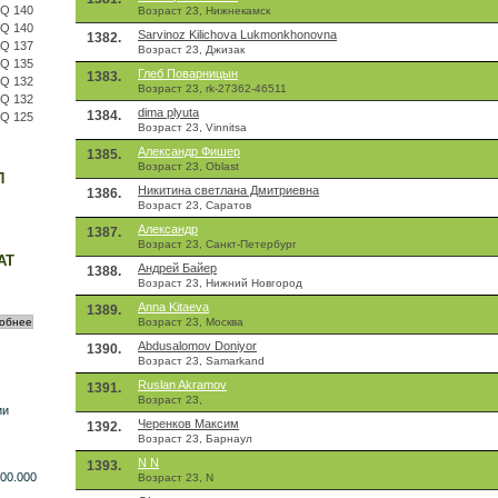
IQ 140
Возраст 23, Нижнекамск
IQ 140
Sarvinoz Kilichova Lukmonkhonovna
1382.
IQ 137
Возраст 23, Джизак
IQ 135
Глеб Поварницын
1383.
IQ 132
Возраст 23, rk-27362-46511
IQ 132
dima plyuta
1384.
IQ 125
Возраст 23, Vinnitsa
Александр Фишер
1385.
Возраст 23, Oblast
П
Никитина светлана Дмитриевна
1386.
Возраст 23, Саратов
Александр
1387.
Возраст 23, Санкт-Петербург
АТ
Андрей Байер
1388.
Возраст 23, Нижний Новгород
Anna Kitaeva
1389.
Возраст 23, Москва
Abdusalomov Doniyor
1390.
Возраст 23, Samarkand
Ruslan Akramov
1391.
Возраст 23,
ии
Черенков Максим
1392.
Возраст 23, Барнаул
N N
1393.
00.000
Возраст 23, N