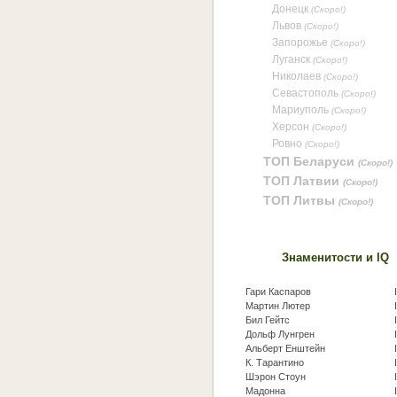
Донецк
(Скоро!)
Львов
(Скоро!)
Запорожье
(Скоро!)
Луганск
(Скоро!)
Николаев
(Скоро!)
Севастополь
(Скоро!)
Мариуполь
(Скоро!)
Херсон
(Скоро!)
Ровно
(Скоро!)
ТОП Беларуси
(Скоро!)
ТОП Латвии
(Скоро!)
ТОП Литвы
(Скоро!)
Знаменитости и IQ
Гари Каспаров
Мартин Лютер
Бил Гейтс
Дольф Лунгрен
Альберт Енштейн
К. Тарантино
Шэрон Стоун
Мадонна