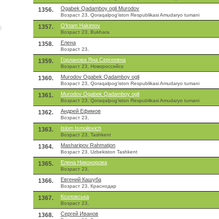
Ogabek Qadamboy ogli Murodov
1356.
Возраст 23, Qoraqalpogʻiston Respublikasi Amudaryo tumani
O'ktam Hakimov
1357.
)
Возраст 23, Bukhara
Елена
1358.
Возраст 23,
Горланова Яна Сергеевна
1359.
Возраст 23, Новороссийск
Murodov Ogabek Qadamboy ogli
1360.
Возраст 23, Qoraqalpogʻiston Respublikasi Amudaryo tumani
Murodov Ogabek Qadamboy ogli
1361.
Возраст 23, Qoraqalpogʻiston Respublikasi Amudaryo tumani
Андрей Ефимов
1362.
Возраст 23,
Islom Ismoilovich
1363.
Возраст 23, Tashkent
Masharipov Rahmatjon
1364.
Возраст 23, Uzbekiston Tashkent
Елена Никонорова
1365.
Возраст 23,
Евгений Кашуба
1366.
Возраст 23, Краснодар
Козловська
1367.
Возраст 23,
Сергей Иванов
1368.