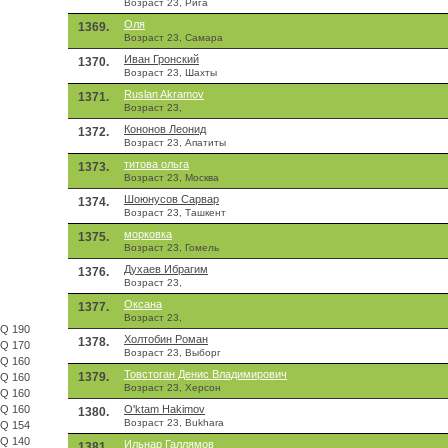
Возраст 23, Рига
Оля
1369.
Возраст 23, Самара
Иван Гронский
1370.
Возраст 23, Шахты
Ruslan Akramov
1371.
Возраст 23,
Кононов Леонид
1372.
Возраст 23, Апатиты
титова ольга
1373.
Возраст 23, Москва
Шоюнусов Сарвар
1374.
Возраст 23, Ташкент
морковка
1375.
Возраст 23, Гомель
Духаев Ибрагим
1376.
Возраст 23,
Оксана
1377.
Возраст 23,
IQ 190
Холтобин Роман
1378.
IQ 170
Возраст 23, Выборг
IQ 160
Товстоган Денис Владимирович
1379.
IQ 160
Возраст 23, Херсон
IQ 160
IQ 160
O'ktam Hakimov
1380.
Возраст 23, Bukhara
IQ 154
IQ 140
Ильнар Галлямов
1381.