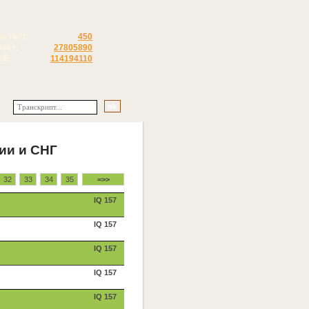
и тест:
450
тест:
27805890
ей:
114194110
ии и СНГ
32
33
34
35
=>>
IQ 157
IQ 157
IQ 157
IQ 157
IQ 157