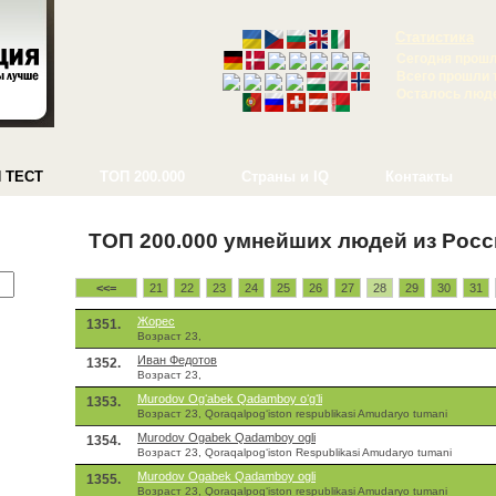
Статистика
Сегодня прошл
Всего прошли 
Осталось люд
 ТЕСТ
ТОП 200.000
Страны и IQ
Контакты
ТОП 200.000 умнейших людей из Росс
<<=
21
22
23
24
25
26
27
28
29
30
31
Жорес
1351.
Возраст 23,
Иван Федотов
1352.
Возраст 23,
Murodov Ogʻabek Qadamboy oʻgʻli
1353.
Возраст 23, Qoraqalpogʻiston respublikasi Amudaryo tumani
Murodov Ogabek Qadamboy ogli
1354.
Возраст 23, Qoraqalpogʻiston Respublikasi Amudaryo tumani
Murodov Ogabek Qadamboy ogli
1355.
Возраст 23, Qoraqalpogʻiston respublikasi Amudaryo tumani